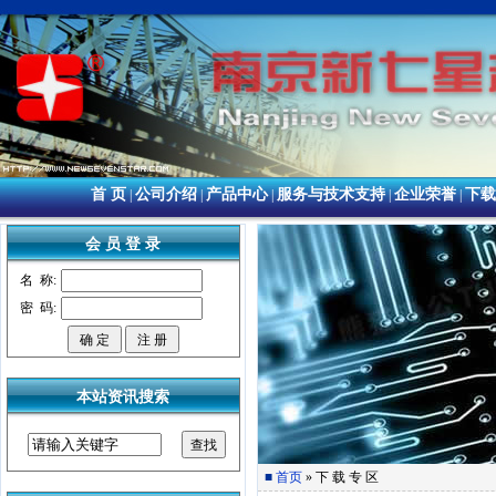
首 页
公司介绍
产品中心
服务与技术支持
企业荣誉
下载
|
|
|
|
|
会 员 登 录
名 称:
密 码:
本站资讯搜索
■
首页
» 下 载 专 区