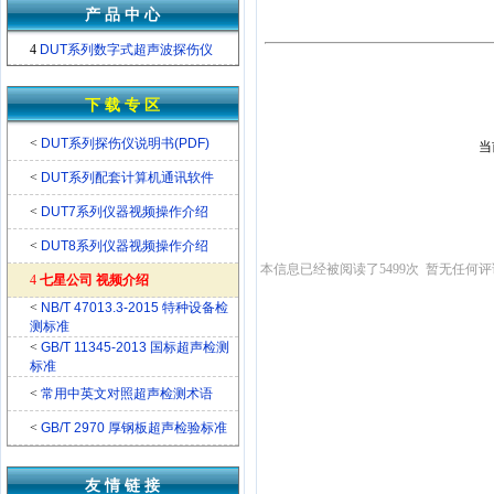
产 品 中 心
4
DUT系列数字式超声波探伤仪
下 载 专 区
<
DUT系列探伤仪说明书(PDF)
当
<
DUT系列配套计算机通讯软件
<
DUT7系列仪器视频操作介绍
<
DUT8系列仪器视频操作介绍
本信息已经被阅读了5499次 暂无任何评
4
七星公司 视频介绍
<
NB/T 47013.3-2015 特种设备检
测标准
<
GB/T 11345-2013 国标超声检测
标准
<
常用中英文对照超声检测术语
<
GB/T 2970 厚钢板超声检验标准
友 情 链 接